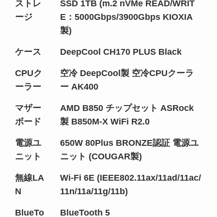
ストレ
SSD 1TB (m.2 nVMe READ/WRIT
ージ
E：5000Gbps/3900Gbps KIOXIA
製)
ケース
DeepCool CH170 PLUS Black
CPUク
空冷 DeepCool製 空冷CPUクーラ
ーラー
ー AK400
マザー
AMD B850 チップセット ASRock
ボード
製 B850M-X WiFi R2.0
電源ユ
650W 80Plus BRONZE認証 電源ユ
ニット
ニット (COUGAR製)
無線LA
Wi-Fi 6E (IEEE802.11ax/11ad/11ac/
N
11n/11a/11g/11b)
BlueTo
BlueTooth 5