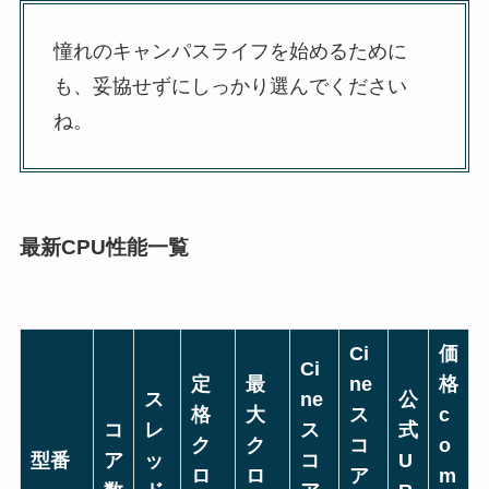
憧れのキャンパスライフを始めるために
も、妥協せずにしっかり選んでください
ね。
最新CPU性能一覧
Ci
価
Ci
定
最
ne
格
ス
ne
公
格
大
ス
c
コ
レ
ス
式
ク
ク
コ
o
型番
ア
ッ
コ
U
ロ
ロ
ア
m