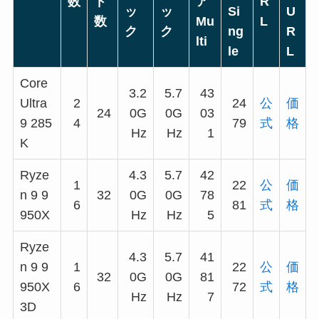
数
ド
ア
R
ッ
ッ
Si
U
数
Mu
L
ク
ク
ng
R
lti
le
L
Core
3.2
5.7
43
Ultra
2
24
公
価
24
0G
0G
03
9 285
4
79
式
格
Hz
Hz
1
K
Ryze
4.3
5.7
42
1
22
公
価
n 9 9
32
0G
0G
78
6
81
式
格
950X
Hz
Hz
5
Ryze
4.3
5.7
41
n 9 9
1
22
公
価
32
0G
0G
81
950X
6
72
式
格
Hz
Hz
7
3D