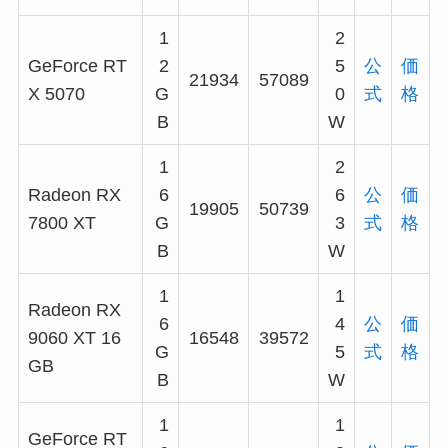
1
2
GeForce RT
2
5
公
価
21934
57089
X 5070
G
0
式
格
B
W
1
2
Radeon RX
6
6
公
価
19905
50739
7800 XT
G
3
式
格
B
W
1
1
Radeon RX
6
4
公
価
9060 XT 16
16548
39572
G
5
式
格
GB
B
W
1
1
GeForce RT