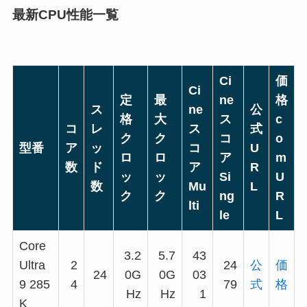
最新CPU性能一覧
Ci
価
Ci
定
最
ne
格
ス
ne
公
格
大
ス
c
コ
レ
ス
式
ク
ク
コ
o
型番
ア
ッ
コ
U
ロ
ロ
ア
m
数
ド
ア
R
ッ
ッ
Si
U
数
Mu
L
ク
ク
ng
R
lti
le
L
Core
3.2
5.7
43
Ultra
2
24
公
価
24
0G
0G
03
9 285
4
79
式
格
Hz
Hz
1
K