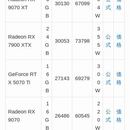
30130
67099
9070 XT
G
4
式
格
B
W
2
3
Radeon RX
4
5
公
価
30053
73798
7900 XTX
G
5
式
格
B
W
1
3
GeForce RT
6
0
公
価
27143
69279
X 5070 Ti
G
0
式
格
B
W
1
2
Radeon RX
6
2
公
価
26486
60545
9070
G
0
式
格
B
W