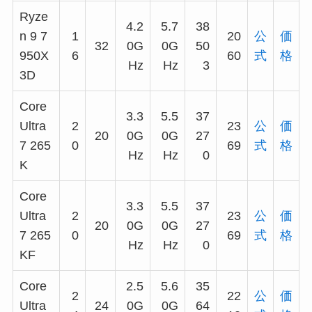
Ryze
4.2
5.7
38
n 9 7
1
20
公
価
32
0G
0G
50
950X
6
60
式
格
Hz
Hz
3
3D
Core
3.3
5.5
37
Ultra
2
23
公
価
20
0G
0G
27
7 265
0
69
式
格
Hz
Hz
0
K
Core
3.3
5.5
37
Ultra
2
23
公
価
20
0G
0G
27
7 265
0
69
式
格
Hz
Hz
0
KF
Core
2.5
5.6
35
2
22
公
価
Ultra
24
0G
0G
64