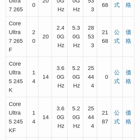
Ultra
20
0G
0G
53
0
68
式
格
7 265
Hz
Hz
3
Core
2.4
5.3
28
Ultra
2
21
公
価
20
0G
0G
53
7 265
0
68
式
格
Hz
Hz
3
F
Core
3.6
5.2
25
Ultra
1
公
価
14
0G
0G
44
0
5 245
4
式
格
Hz
Hz
4
K
Core
3.6
5.2
25
Ultra
1
21
公
価
14
0G
0G
44
5 245
4
87
式
格
Hz
Hz
4
KF