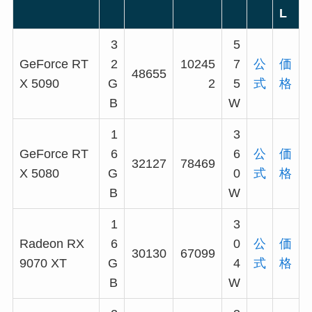
L
3
5
GeForce RT
2
10245
7
公
価
48655
X 5090
G
2
5
式
格
B
W
1
3
GeForce RT
6
6
公
価
32127
78469
X 5080
G
0
式
格
B
W
1
3
Radeon RX
6
0
公
価
30130
67099
9070 XT
G
4
式
格
B
W