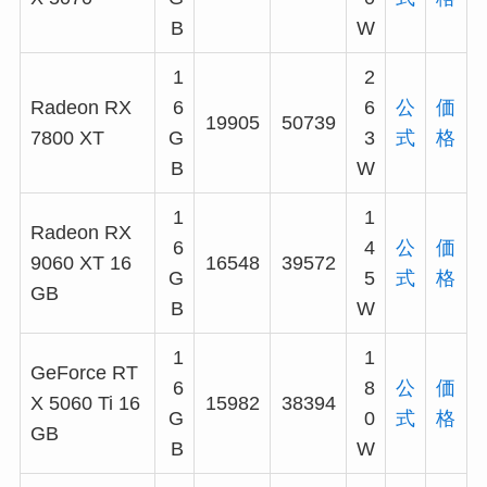
B
W
1
2
Radeon RX
6
6
公
価
19905
50739
7800 XT
G
3
式
格
B
W
1
1
Radeon RX
6
4
公
価
9060 XT 16
16548
39572
G
5
式
格
GB
B
W
1
1
GeForce RT
6
8
公
価
X 5060 Ti 16
15982
38394
G
0
式
格
GB
B
W