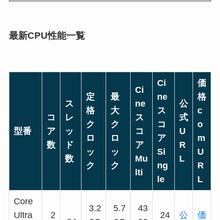
最新CPU性能一覧
Ci
価
Ci
定
最
ne
格
ス
ne
公
格
大
ス
c
コ
レ
ス
式
ク
ク
コ
o
型番
ア
ッ
コ
U
ロ
ロ
ア
m
数
ド
ア
R
ッ
ッ
Si
U
数
Mu
L
ク
ク
ng
R
lti
le
L
Core
3.2
5.7
43
Ultra
2
24
公
価