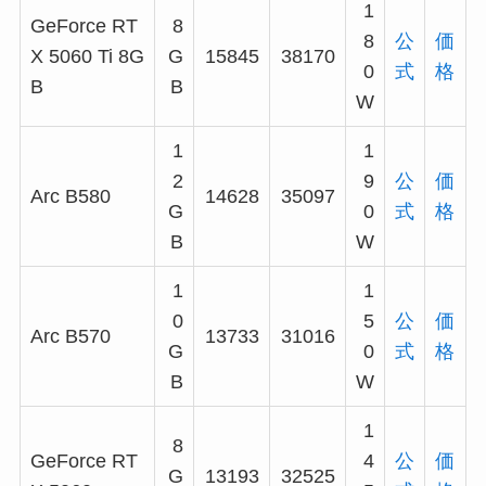
1
GeForce RT
8
8
公
価
X 5060 Ti 8G
G
15845
38170
0
式
格
B
B
W
1
1
2
9
公
価
Arc B580
14628
35097
G
0
式
格
B
W
1
1
0
5
公
価
Arc B570
13733
31016
G
0
式
格
B
W
1
8
GeForce RT
4
公
価
G
13193
32525