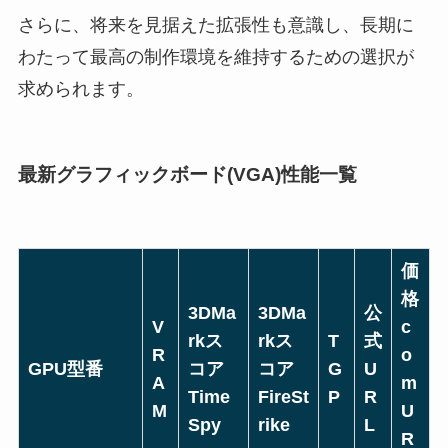
さらに、将来を見据えた拡張性も意識し、長期に
わたって最高の制作環境を維持するための選択が
求められます。
最新グラフィックボード(VGA)性能一覧
価
格
3DMa
3DMa
公
V
c
rkス
rkス
T
式
R
o
GPU型番
コア
コア
G
U
A
m
Time
FireSt
P
R
M
U
Spy
rike
L
R