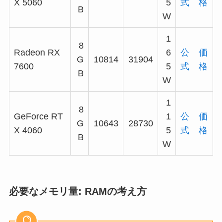
X 5060
5
式
格
B
W
1
8
Radeon RX
6
公
価
G
10814
31904
7600
5
式
格
B
W
1
8
GeForce RT
1
公
価
G
10643
28730
X 4060
5
式
格
B
W
必要なメモリ量: RAMの考え方