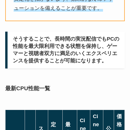
ューションを備えることが重要です。
そうすることで、長時間の実況配信でもPCの
性能を最大限利用できる状態を保持し、ゲー
マーと視聴者双方に満足のいくエクスペリエ
ンスを提供することが可能になります。
最新CPU性能一覧
Ci
価
Ci
定
最
ne
格
ス
ne
公