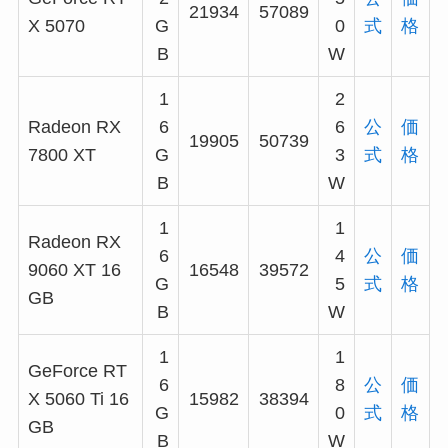
21934
57089
X 5070
G
0
式
格
B
W
1
2
Radeon RX
6
6
公
価
19905
50739
7800 XT
G
3
式
格
B
W
1
1
Radeon RX
6
4
公
価
9060 XT 16
16548
39572
G
5
式
格
GB
B
W
1
1
GeForce RT
6
8
公
価
X 5060 Ti 16
15982
38394
G
0
式
格
GB
B
W