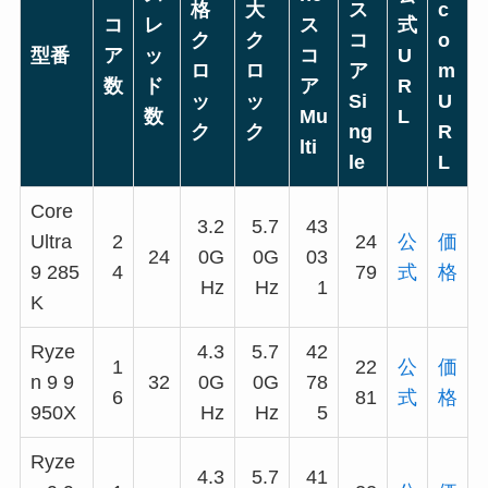
格
大
ス
c
コ
レ
ス
式
ク
ク
コ
o
型番
ア
ッ
コ
U
ロ
ロ
ア
m
数
ド
ア
R
ッ
ッ
Si
U
数
Mu
L
ク
ク
ng
R
lti
le
L
Core
3.2
5.7
43
Ultra
2
24
公
価
24
0G
0G
03
9 285
4
79
式
格
Hz
Hz
1
K
Ryze
4.3
5.7
42
1
22
公
価
n 9 9
32
0G
0G
78
6
81
式
格
950X
Hz
Hz
5
Ryze
4.3
5.7
41