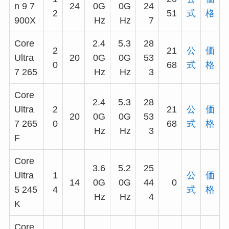
n 9 7
24
0G
0G
24
2
51
式
格
900X
Hz
Hz
7
Core
2.4
5.3
28
2
21
公
価
Ultra
20
0G
0G
53
0
68
式
格
7 265
Hz
Hz
3
Core
2.4
5.3
28
Ultra
2
21
公
価
20
0G
0G
53
7 265
0
68
式
格
Hz
Hz
3
F
Core
3.6
5.2
25
Ultra
1
公
価
14
0G
0G
44
0
5 245
4
式
格
Hz
Hz
4
K
Core