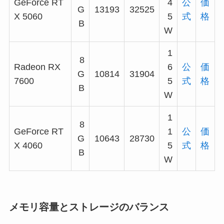
GeForce RT
4
公
価
G
13193
32525
X 5060
5
式
格
B
W
1
8
Radeon RX
6
公
価
G
10814
31904
7600
5
式
格
B
W
1
8
GeForce RT
1
公
価
G
10643
28730
X 4060
5
式
格
B
W
メモリ容量とストレージのバランス