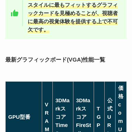
スタイルに最もフィットするグラフィ
ックカードを見極めることが、視聴者
に最高の視覚体験を提供する上で不可
欠です。
最新グラフィックボード(VGA)性能一覧
価
格
3DMa
3DMa
公
V
c
rkス
rkス
T
式
R
o
GPU型番
コア
コア
G
U
A
m
Time
FireSt
P
R
M
U