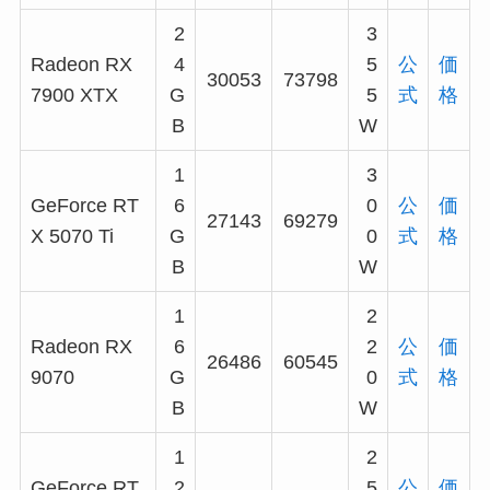
2
3
Radeon RX
4
5
公
価
30053
73798
7900 XTX
G
5
式
格
B
W
1
3
GeForce RT
6
0
公
価
27143
69279
X 5070 Ti
G
0
式
格
B
W
1
2
Radeon RX
6
2
公
価
26486
60545
9070
G
0
式
格
B
W
1
2
GeForce RT
2
5
公
価