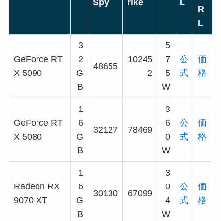
Spy
rike
L
R
L
3
5
GeForce RT
2
10245
7
公
価
48655
X 5090
G
2
5
式
格
B
W
1
3
GeForce RT
6
6
公
価
32127
78469
X 5080
G
0
式
格
B
W
1
3
Radeon RX
6
0
公
価
30130
67099
9070 XT
G
4
式
格
B
W