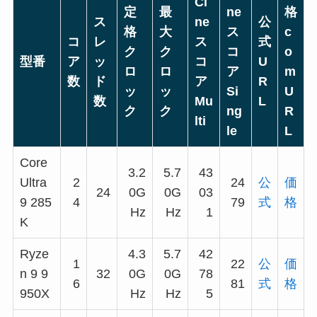
Ci
定
最
ne
格
ス
ne
公
格
大
ス
c
コ
レ
ス
式
ク
ク
コ
o
型番
ア
ッ
コ
U
ロ
ロ
ア
m
数
ド
ア
R
ッ
ッ
Si
U
数
Mu
L
ク
ク
ng
R
lti
le
L
Core
3.2
5.7
43
Ultra
2
24
公
価
24
0G
0G
03
9 285
4
79
式
格
Hz
Hz
1
K
Ryze
4.3
5.7
42
1
22
公
価
n 9 9
32
0G
0G
78
6
81
式
格
950X
Hz
Hz
5