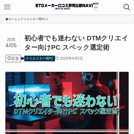
ホーム
クリエイター用PC
初心者でも迷わない DTMクリエイ
2026
4/05
ター向けPC スペック選定術
広告
2026年4月5日
クリエイター用PC