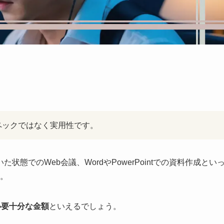
ペックではなく実用性です。
状態でのWeb会議、WordやPowerPointでの資料作成とい
。
必要十分な金額
といえるでしょう。