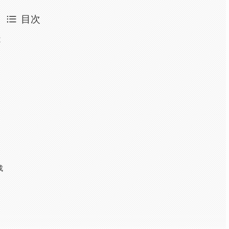
目次
は
成