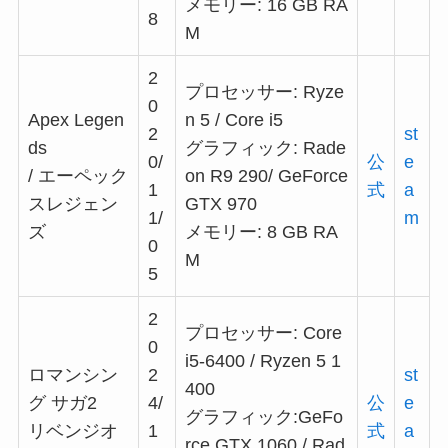
メモリー: 16 GB RA
8
M
2
プロセッサー: Ryze
0
Apex Legen
n 5 / Core i5
2
st
ds
グラフィック: Rade
0/
公
e
/ エーペック
on R9 290/ GeForce
1
式
a
スレジェン
GTX 970
1/
m
ズ
メモリー: 8 GB RA
0
M
5
2
プロセッサー: Core
0
i5-6400 / Ryzen 5 1
ロマンシン
2
st
400
グ サガ2
4/
公
e
グラフィック:GeFo
リベンジオ
1
式
a
rce GTX 1060 / Rad