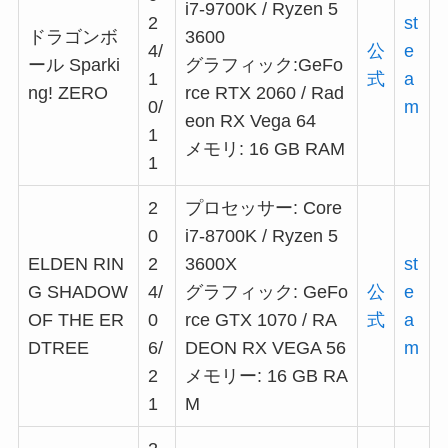
i7-9700K / Ryzen 5
2
st
ドラゴンボ
3600
4/
公
e
ール Sparki
グラフィック:GeFo
1
式
a
ng! ZERO
rce RTX 2060 / Rad
0/
m
eon RX Vega 64
1
メモリ: 16 GB RAM
1
2
プロセッサー: Core
0
i7-8700K / Ryzen 5
ELDEN RIN
2
3600X
st
G SHADOW
4/
グラフィック: GeFo
公
e
OF THE ER
0
rce GTX 1070 / RA
式
a
DTREE
6/
DEON RX VEGA 56
m
2
メモリー: 16 GB RA
1
M