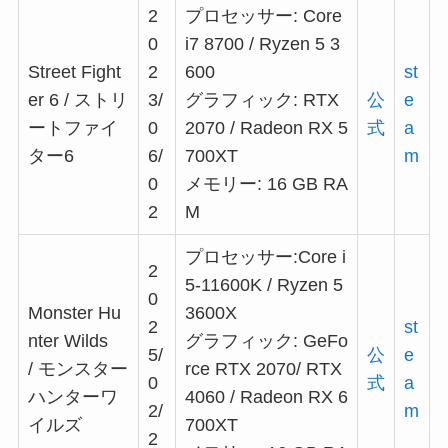
2
プロセッサー: Core
0
i7 8700 / Ryzen 5 3
Street Fight
2
600
st
er 6 / ストリ
3/
グラフィック: RTX
公
e
ートファイ
0
2070 / Radeon RX 5
式
a
ター6
6/
700XT
m
0
メモリー: 16 GB RA
2
M
プロセッサー:Core i
2
5-11600K / Ryzen 5
0
Monster Hu
3600X
2
st
nter Wilds
グラフィック: GeFo
5/
公
e
/ モンスター
rce RTX 2070/ RTX
0
式
a
ハンターワ
4060 / Radeon RX 6
2/
m
イルズ
700XT
2