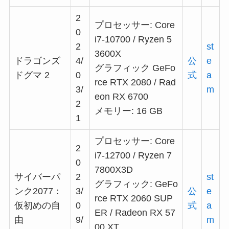
2
プロセッサー: Core
0
i7-10700 / Ryzen 5
2
st
3600X
ドラゴンズ
4/
公
e
グラフィック GeFo
ドグマ 2
0
式
a
rce RTX 2080 / Rad
3/
m
eon RX 6700
2
メモリー: 16 GB
1
プロセッサー: Core
2
i7-12700 / Ryzen 7
0
7800X3D
サイバーパ
2
st
グラフィック: GeFo
ンク2077：
3/
公
e
rce RTX 2060 SUP
仮初めの自
0
式
a
ER / Radeon RX 57
由
9/
m
00 XT