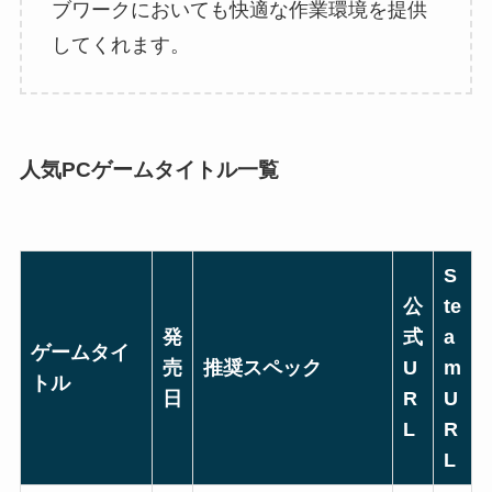
ブワークにおいても快適な作業環境を提供
してくれます。
人気PCゲームタイトル一覧
S
公
te
発
式
a
ゲームタイ
売
推奨スペック
U
m
トル
日
R
U
L
R
L