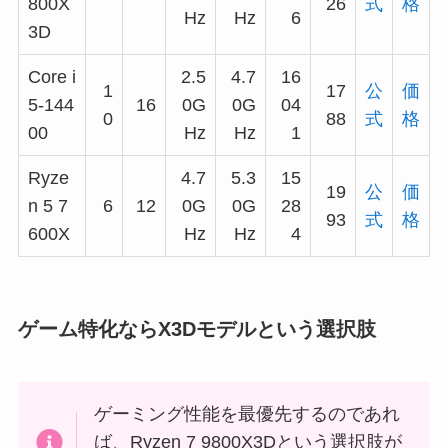
800X
26
式
格
Hz
Hz
6
3D
Core i
2.5
4.7
16
1
17
公
価
5-144
16
0G
0G
04
0
88
式
格
00
Hz
Hz
1
Ryze
4.7
5.3
15
19
公
価
n 5 7
6
12
0G
0G
28
93
式
格
600X
Hz
Hz
4
ゲーム特化ならX3Dモデルという選択肢
ゲーミング性能を最優先するのであれ
ば、Ryzen 7 9800X3Dという選択肢が