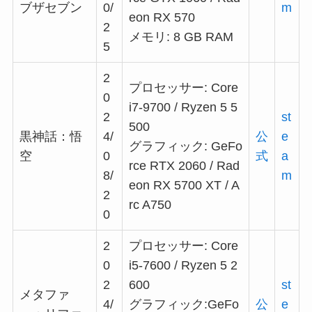
ブザセブン
0/
m
eon RX 570
2
メモリ: 8 GB RAM
5
2
プロセッサー: Core
0
i7-9700 / Ryzen 5 5
2
st
500
黒神話：悟
4/
公
e
グラフィック: GeFo
空
0
式
a
rce RTX 2060 / Rad
8/
m
eon RX 5700 XT / A
2
rc A750
0
2
プロセッサー: Core
0
i5-7600 / Ryzen 5 2
2
600
st
メタファ
4/
グラフィック:GeFo
公
e