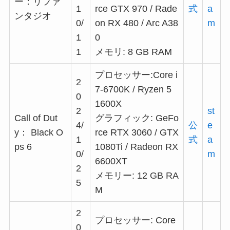
ー：リファ
1
rce GTX 970 / Rade
式
a
ンタジオ
0/
on RX 480 / Arc A38
m
1
0
1
メモリ: 8 GB RAM
プロセッサー:Core i
2
7-6700K / Ryzen 5
0
1600X
2
st
Call of Dut
グラフィック: GeFo
4/
公
e
y： Black O
rce RTX 3060 / GTX
1
式
a
ps 6
1080Ti / Radeon RX
0/
m
6600XT
2
メモリー: 12 GB RA
5
M
2
プロセッサー: Core
0