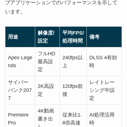
ブアプリケーションでのパフォーマンスを示して
います。
解像度/
平均FPS/
用途
備考
設定
処理時間
フルHD
Apex Lege
240fps以
DLSS 4有効
最高設
nds
上
時
定
サイバー
レイトレー
2K高設
120fps前
パンク207
シング中設
定
後
7
定
4K動画
Premiere
従来比1.
AI処理活用
書き出
Pro
8倍高速
時
し