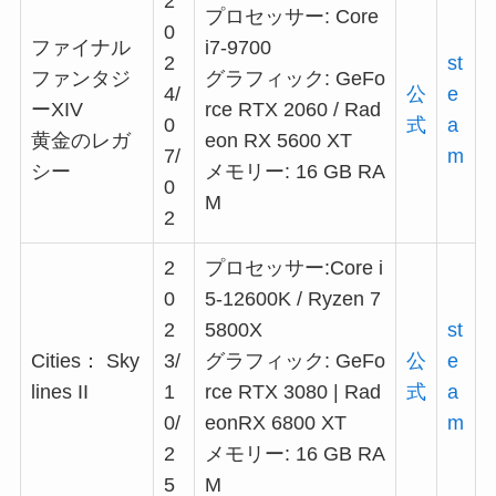
2
プロセッサー: Core
0
ファイナル
i7-9700
2
st
ファンタジ
グラフィック: GeFo
4/
公
e
ーXIV
rce RTX 2060 / Rad
0
式
a
黄金のレガ
eon RX 5600 XT
7/
m
シー
メモリー: 16 GB RA
0
M
2
2
プロセッサー:Core i
0
5-12600K / Ryzen 7
2
5800X
st
Cities： Sky
3/
グラフィック: GeFo
公
e
lines II
1
rce RTX 3080 | Rad
式
a
0/
eonRX 6800 XT
m
2
メモリー: 16 GB RA
5
M