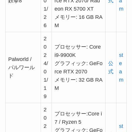
鉄拳8
0
rce RTX 2070/ Rad
式
a
1/
eon RX 5700 XT
m
2
メモリー: 16 GB RA
6
M
2
0
プロセッサー: Core
2
i9-9900K
st
Palworld /
4/
グラフィック: GeFo
公
e
パルワール
0
rce RTX 2070
式
a
ド
1/
メモリー: 32 GB RA
m
1
M
9
2
プロセッサー:Core i
0
7 / Ryzen 5
2
st
グラフィック: GeFo