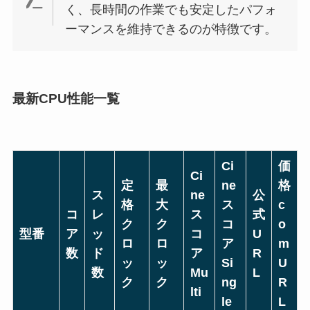
く、長時間の作業でも安定したパフォ
ーマンスを維持できるのが特徴です。
最新CPU性能一覧
Ci
価
Ci
定
最
ne
格
ス
ne
公
格
大
ス
c
コ
レ
ス
式
ク
ク
コ
o
型番
ア
ッ
コ
U
ロ
ロ
ア
m
数
ド
ア
R
ッ
ッ
Si
U
数
Mu
L
ク
ク
ng
R
lti
le
L