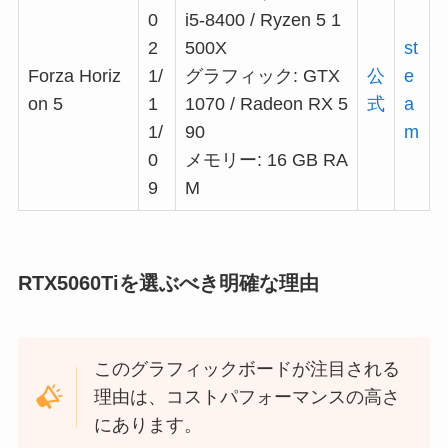
0
i5-8400 / Ryzen 5 1
2
500X
st
Forza Horiz
1/
グラフィック: GTX
公
e
on 5
1
1070 / Radeon RX 5
式
a
1/
90
m
0
メモリー: 16 GB RA
9
M
RTX5060Tiを選ぶべき明確な理由
このグラフィックボードが注目される
理由は、コストパフォーマンスの高さ
にあります。