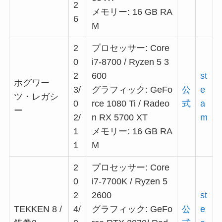
2
メモリー: 16 GB RA
6
M
2
プロセッサー: Core
0
i7-8700 / Ryzen 5 3
2
600
st
ホグワー
3/
グラフィック: GeFo
公
e
ツ・レガシ
0
rce 1080 Ti / Radeo
式
a
ー
2/
n RX 5700 XT
m
1
メモリー: 16 GB RA
1
M
2
プロセッサー: Core
0
i7-7700K / Ryzen 5
2
2600
st
TEKKEN 8 /
4/
グラフィック: GeFo
公
e