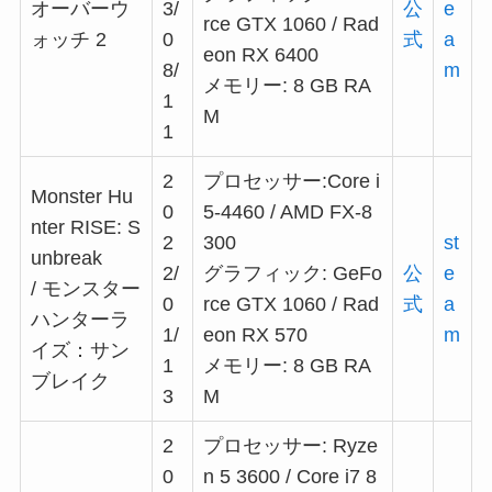
オーバーウ
3/
公
e
rce GTX 1060 / Rad
ォッチ 2
0
式
a
eon RX 6400
8/
m
メモリー: 8 GB RA
1
M
1
2
プロセッサー:Core i
Monster Hu
0
5-4460 / AMD FX-8
nter RISE: S
2
300
st
unbreak
2/
グラフィック: GeFo
公
e
/ モンスター
0
rce GTX 1060 / Rad
式
a
ハンターラ
1/
eon RX 570
m
イズ：サン
1
メモリー: 8 GB RA
ブレイク
3
M
2
プロセッサー: Ryze
0
n 5 3600 / Core i7 8