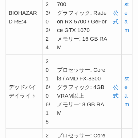
2
700
st
BIOHAZAR
3/
グラフィック: Rade
公
e
D RE:4
0
on RX 5700 / GeFor
式
a
3/
ce GTX 1070
m
2
メモリー: 16 GB RA
4
M
2
0
プロセッサー: Core
1
i3 / AMD FX-8300
st
デッドバイ
6/
グラフィック: 4GB
公
e
デイライト
0
VRAM以上
式
a
6/
メモリー: 8 GB RA
m
1
M
5
2
プロセッサー: Core