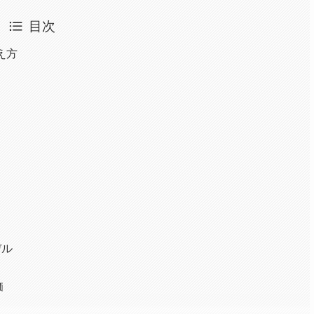
目次
え方
デル
価