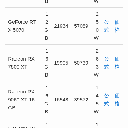
B
W
1
2
GeForce RT
2
5
公
価
21934
57089
X 5070
G
0
式
格
B
W
1
2
Radeon RX
6
6
公
価
19905
50739
7800 XT
G
3
式
格
B
W
1
1
Radeon RX
6
4
公
価
9060 XT 16
16548
39572
G
5
式
格
GB
B
W
1
1