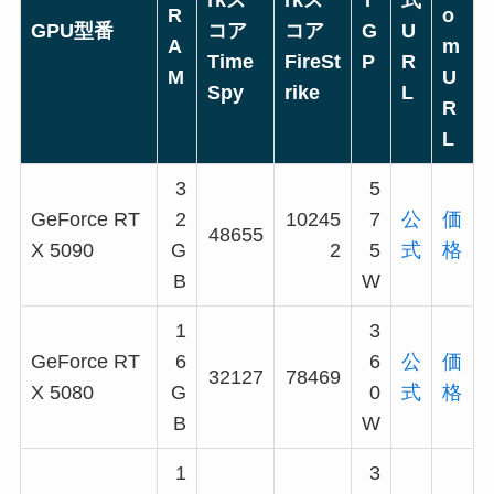
rkス
rkス
T
式
R
o
GPU型番
コア
コア
G
U
A
m
Time
FireSt
P
R
M
U
Spy
rike
L
R
L
3
5
GeForce RT
2
10245
7
公
価
48655
X 5090
G
2
5
式
格
B
W
1
3
GeForce RT
6
6
公
価
32127
78469
X 5080
G
0
式
格
B
W
1
3