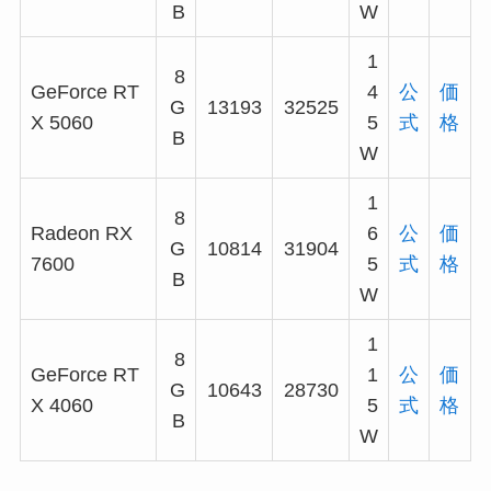
B
W
1
8
GeForce RT
4
公
価
G
13193
32525
X 5060
5
式
格
B
W
1
8
Radeon RX
6
公
価
G
10814
31904
7600
5
式
格
B
W
1
8
GeForce RT
1
公
価
G
10643
28730
X 4060
5
式
格
B
W