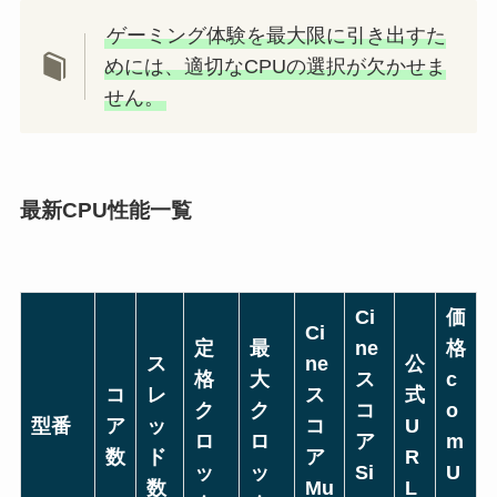
ゲーミング体験を最大限に引き出すた
めには、適切なCPUの選択が欠かせま
せん。
最新CPU性能一覧
Ci
価
Ci
定
最
ne
格
ス
ne
公
格
大
ス
c
コ
レ
ス
式
ク
ク
コ
o
型番
ア
ッ
コ
U
ロ
ロ
ア
m
数
ド
ア
R
ッ
ッ
Si
U
数
Mu
L