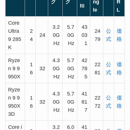
ク
ク
ng
R
lti
le
L
Core
3.2
5.7
43
Ultra
2
24
公
価
24
0G
0G
03
9 285
4
79
式
格
Hz
Hz
1
K
Ryze
4.3
5.7
42
1
22
公
価
n 9 9
32
0G
0G
78
6
81
式
格
950X
Hz
Hz
5
Ryze
4.3
5.7
41
n 9 9
1
22
公
価
32
0G
0G
81
950X
6
72
式
格
Hz
Hz
7
3D
Core i
3.2
6.0
41